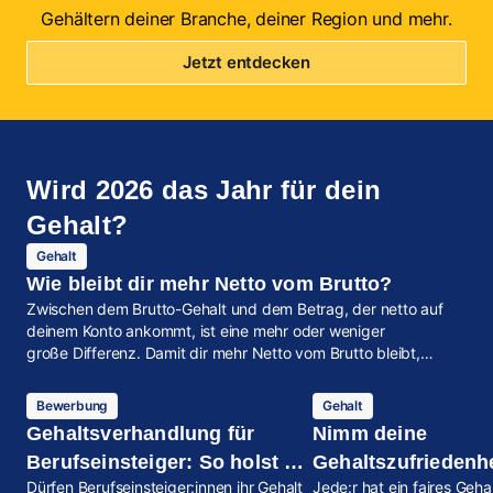
Gehältern deiner Branche, deiner Region und mehr.
Jetzt entdecken
Wird 2026 das Jahr für dein
Gehalt?
Gehalt
Wie bleibt dir mehr Netto vom Brutto?
Zwischen dem Brutto-Gehalt und dem Betrag, der netto auf
deinem Konto ankommt, ist eine mehr oder weniger
große Differenz. Damit dir mehr Netto vom Brutto bleibt,
haben wir einige Tipps für dich zusammengefasst.
Bewerbung
Gehalt
Gehaltsverhandlung für
Nimm deine
Berufseinsteiger: So holst du
Gehaltszufriedenhe
Dürfen Berufseinsteiger:innen ihr Gehalt
Jede:r hat ein faires Geha
das meiste für dich heraus
in die Hand