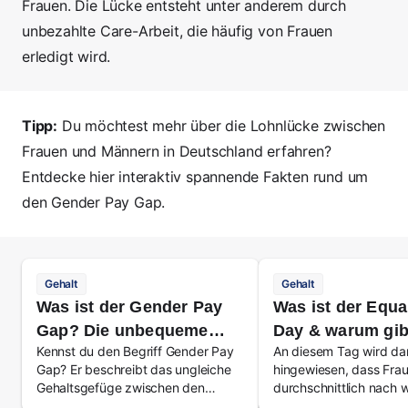
Frauen
. Die Lücke entsteht unter anderem durch
unbezahlte
Care-Arbeit
, die häufig von Frauen
erledigt wird.
Tipp:
Du möchtest mehr über die Lohnlücke zwischen
Frauen und Männern in Deutschland erfahren?
Entdecke
hier
interaktiv spannende Fakten rund um
den Gender Pay Gap.
Gehalt
Gehalt
Was ist der Gender Pay
Was ist der Equa
Gap? Die unbequeme
Day & warum gib
Kennst du den Begriff Gender Pay
An diesem Tag wird da
Wahrheit über
Gap? Er beschreibt das ungleiche
hingewiesen, dass Fra
Lohnungleichheit in
Gehaltsgefüge zwischen den
durchschnittlich nach w
Deutschland
Geschlechtern. Du willst es genauer
weniger verdienen als 