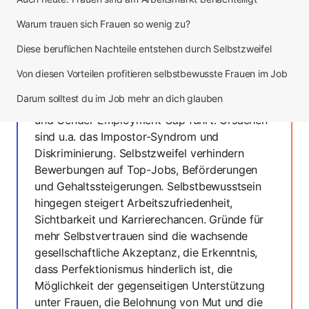
Zusammenfassung
KI generiert
Warum trauen sich Frauen so wenig zu?
Diese beruflichen Nachteile entstehen durch Selbstzweifel
Frauen starten oft besser qualifiziert ins
Berufsleben als Männer, zeigen aber weniger
Von diesen Vorteilen profitieren selbstbewusste Frauen im Job
Selbstbewusstsein, was zu Benachteiligungen
Darum solltest du im Job mehr an dich glauben
wie dem Gender Pay Gap, Gender Hours Gap
und Gender Employment Gap führt. Ursachen
sind u.a. das Impostor-Syndrom und
Diskriminierung. Selbstzweifel verhindern
Bewerbungen auf Top-Jobs, Beförderungen
und Gehaltssteigerungen. Selbstbewusstsein
hingegen steigert Arbeitszufriedenheit,
Sichtbarkeit und Karrierechancen. Gründe für
mehr Selbstvertrauen sind die wachsende
gesellschaftliche Akzeptanz, die Erkenntnis,
dass Perfektionismus hinderlich ist, die
Möglichkeit der gegenseitigen Unterstützung
unter Frauen, die Belohnung von Mut und die