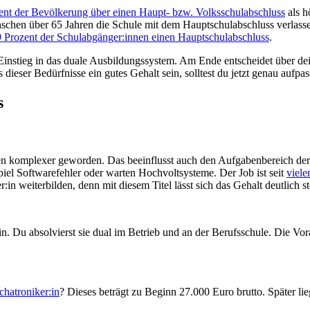
ent der Bevölkerung über einen Haupt- bzw. Volksschulabschluss
als h
hen über 65 Jahren die Schule mit dem Hauptschulabschluss verlassen. A
,9 Prozent der Schulabgänger:innen einen Hauptschulabschluss
.
 Einstieg in das duale Ausbildungssystem. Am Ende entscheidet über dei
 dieser Bedürfnisse ein gutes Gehalt sein, solltest du jetzt genau aufpas
s
eugen komplexer geworden. Das beeinflusst auch den Aufgabenbereich 
iel Softwarefehler oder warten Hochvoltsysteme. Der Job ist seit
viele
r:in weiterbilden, denn mit diesem Titel lässt sich das Gehalt deutlich st
n. Du absolvierst sie dual im Betrieb und an der Berufsschule. Die Vo
hatroniker:in
? Dieses beträgt zu Beginn 27.000 Euro brutto. Später lie