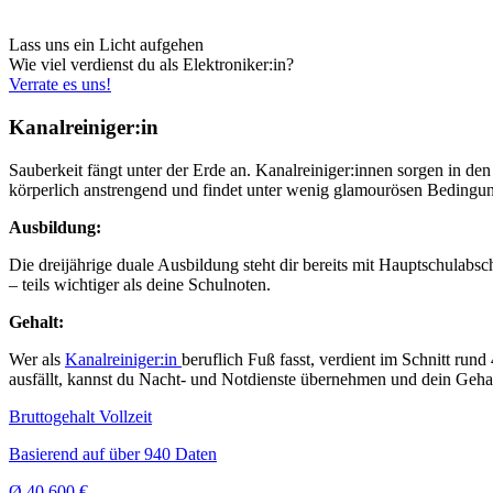
Lass uns ein Licht aufgehen
Wie viel verdienst du als Elektroniker:in?
Verrate es uns!
Kanalreiniger:in
Sauberkeit fängt unter der Erde an. Kanalreiniger:innen sorgen in de
körperlich anstrengend und findet unter wenig glamourösen Bedingunge
Ausbildung:
Die dreijährige duale Ausbildung steht dir bereits mit Hauptschulabs
– teils wichtiger als deine Schulnoten.
Gehalt:
Wer als
Kanalreiniger:in
beruflich Fuß fasst, verdient im Schnitt run
ausfällt, kannst du Nacht- und Notdienste übernehmen und dein Gehal
Bruttogehalt Vollzeit
Basierend auf über 940 Daten
Ø
40.600 €