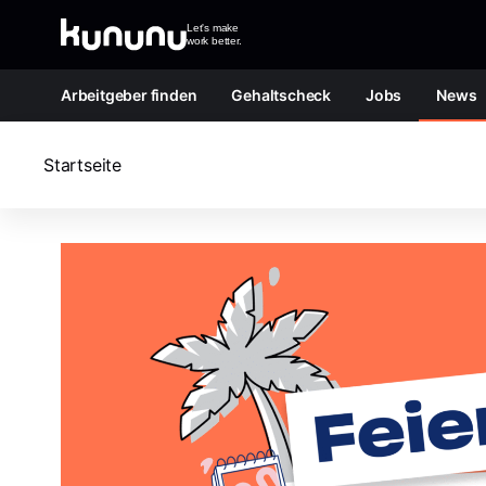
Zum Inhalt springen
Let's make
work better.
Arbeitgeber finden
Gehaltscheck
Jobs
News
Startseite