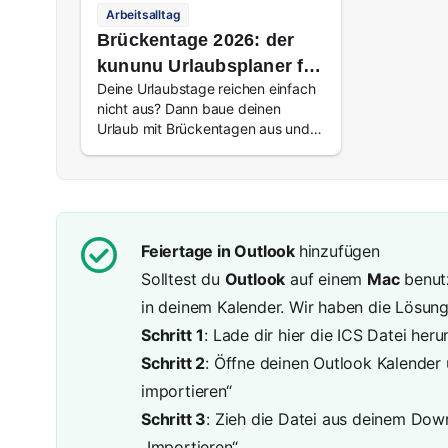
Arbeitsalltag
Brückentage 2026: der
kununu Urlaubsplaner für
Deine Urlaubstage reichen einfach
Deutschland
nicht aus? Dann baue deinen
Urlaub mit Brückentagen aus und
hole das meiste aus deinem
Urlaubskonto raus. Wir zeigen dir,
welche Tage 2026 wunderbar als
Brückentage in Frage kommen.
Feiertage in Outlook
hinzufügen
Solltest du
Outlook
auf einem
Mac
benutz
in deinem Kalender. Wir haben die Lösung,
Schritt
1
: Lade dir
hier
die ICS Datei herun
Schritt 2
: Öffne deinen Outlook Kalender 
importieren“
Schritt 3
: Zieh die Datei aus deinem Dow
„Importieren“