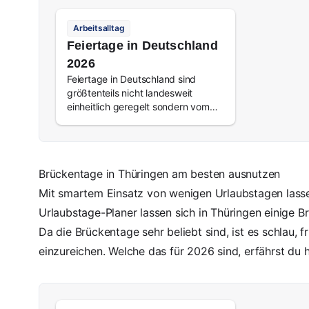
Arbeitsalltag
Feiertage in Deutschland
2026
Feiertage in Deutschland sind
größtenteils nicht landesweit
einheitlich geregelt sondern vom
Bundesland abhängig. Wir zeigen
dir alle Feiertage in Deutschland,
welches Bundesland die meisten
Feiertage hat und wie die Feiertage
Brückentage in Thüringen am besten ausnutzen
2026 fallen.
Mit smartem Einsatz von wenigen Urlaubstagen lass
Urlaubstage-Planer lassen sich in Thüringen einige 
Da die Brückentage sehr beliebt sind, ist es schlau, 
einzureichen. Welche das für 2026 sind, erfährst du h