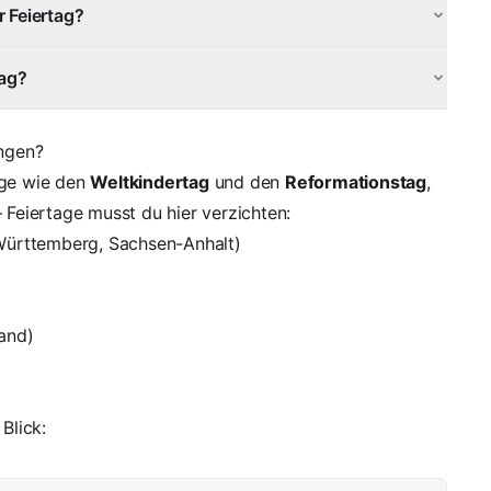
r Feiertag?
tag?
ngen?
age wie den
Weltkindertag
und den
Reformationstag
,
 Feiertage musst du hier verzichten:
-Württemberg, Sachsen-Anhalt)
land)
Blick: