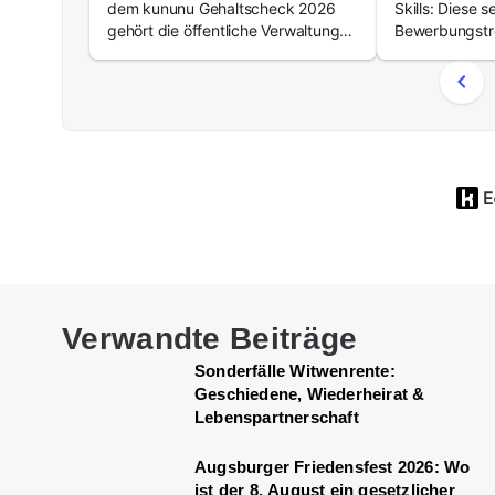
dem kununu Gehaltscheck 2026
Skills: Diese s
Arbeitsma
gehört die öffentliche Verwaltung
Bewerbungstr
aktuell zu den Top-Branchen in
2025 am Arbei
Deutschland. Das
Durchschnittsgehalt kletterte in nur
zwei Jahren von 47.775 Euro auf
52.360 Euro. Wir finden, das ist ein
Statement – und schauen mal
genauer hin. Das steckt hinter dem
Vorsprung der öffentlichen
Verwaltung Die jüngsten
Gehaltssprünge im
Verwandte Beiträge
Sonderfälle Witwenrente:
Geschiedene, Wiederheirat &
Lebenspartnerschaft
Augsburger Friedensfest 2026: Wo
ist der 8. August ein gesetzlicher