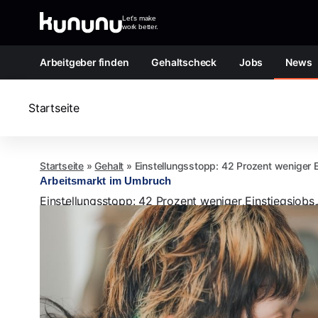
Zum Inhalt springen
Let's make
work better.
Arbeitgeber finden
Gehaltscheck
Jobs
News
Startseite
Startseite
»
Gehalt
»
Einstellungsstopp: 42 Prozent weniger Ei
Arbeitsmarkt im Umbruch
Einstellungsstopp: 42 Prozent weniger Einstiegsjobs, 
von
Patrick Möller
Letztes Update:
15. Juni 2026, 14:27