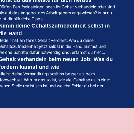
holst du das meiste für dich heraus
Dürfen Berufseinsteiger:innen ihr Gehalt verhandeln oder sind
sie auf das Angebot des Arbeitgebers angewiesen? kununu
gibt dir hilfreiche Tipps.
Nimm deine Gehaltszufriedenheit selbst in
die Hand
Jede:r hat ein faires Gehalt verdient. Wie du deine
Gehaltszufriedenheit jetzt selbst in die Hand nimmst und
welche Schritte dafür notwendig sind, erfährst du hier.
Außerdem stellen wir dir ein brandneues kununu Feature vor.
Gehalt verhandeln beim neuen Job: Was du
fordern kannst und wie
Nie ist deine Verhandlungsposition besser als beim
Jobwechsel. Warum das so ist, wie viel Gehaltsplus in einer
neuen Stelle realistisch ist und welche Fehler du bei der
Gehaltsverhandlung unbedingt vermeiden solltest, liest du
hier.