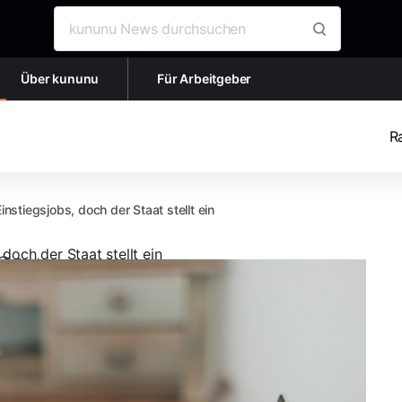
Suche nach:
Über kununu
Für Arbeitgeber
R
nstiegsjobs, doch der Staat stellt ein
doch der Staat stellt ein
2
min