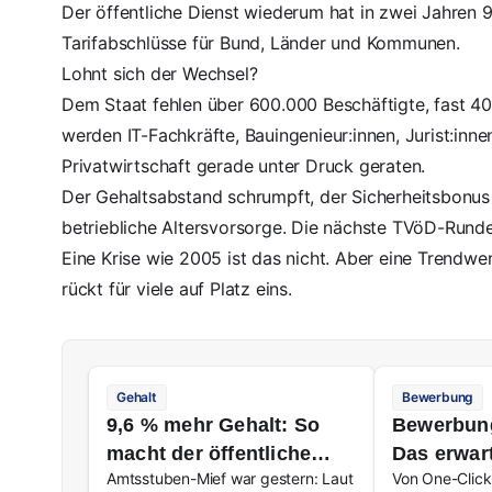
Der öffentliche Dienst wiederum hat in zwei Jahren
9
Tarifabschlüsse für Bund, Länder und Kommunen.
Lohnt sich der Wechsel?
Dem Staat fehlen über 600.000 Beschäftigte, fast 40
werden IT-Fachkräfte, Bauingenieur:innen, Jurist:innen 
Privatwirtschaft gerade unter Druck geraten.
Der Gehaltsabstand schrumpft, der Sicherheitsbonus b
betriebliche Altersvorsorge. Die nächste TVöD-Runde 
Eine Krise wie 2005 ist das nicht. Aber eine Trendwen
rückt für viele auf Platz eins.
Gehalt
Bewerbung
9,6 % mehr Gehalt: So
Bewerbung
macht der öffentliche
Das erwar
Amtsstuben-Mief war gestern: Laut
Von One-Click 
Dienst alle neidisch
Jobsuche