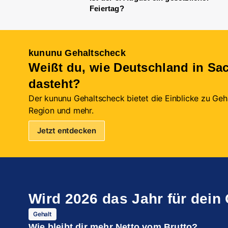
Feiertag?
kununu Gehaltscheck
Weißt du, wie Deutschland in Sa
dasteht?
Der kununu Gehaltscheck bietet die Einblicke zu Gehä
Region und mehr.
Jetzt entdecken
Wird 2026 das Jahr für dein
Gehalt
Wie bleibt dir mehr Netto vom Brutto?