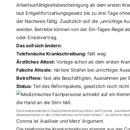
Arbeitsunfähigkeitsbescheinigung ab dem ersten Kran
laut Entgeltfortzahlungsgesetz bis zu drei Tage ohne
der Nachweis fällig. Zusätzlich soll die „unrichtige A
werden. Betriebe können von der Ein-Tages-Regel abe
oder Einzelvertrag.
Das soll sich ändern:
Telefonische Krankschreibung:
fällt weg
Ärztliches Attest:
Vorlage schon ab dem ersten Krank
Falsche Atteste:
härtere Strafen bei unrichtiger Auss
Betroffene:
fast alle Beschäftigten, Ausnahmen per 
Status:
Teil des Reformpakets, gesetzlich noch nicht
Die Krankenstände in Deutschland sind laut Merz seit Corona „
exorbitan
Abwesenheiten in den Unternehmen nicht mehr leisten.“, so meint er heut
Corona ist Auslöser und Merz’ Argument
Die
telefonische Krankschreibung stammt aus der Co