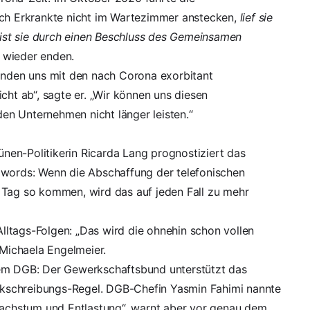
sich Erkrankte nicht im Wartezimmer anstecken,
lief sie
st sie durch einen Beschluss des
Gemeinsamen
n wieder enden.
finden uns mit den nach Corona exorbitant
t ab“, sagte er. „Wir können uns diesen
en Unternehmen nicht länger leisten.“
nen-Politikerin Ricarda Lang
prognostiziert das
 words: Wenn die Abschaffung der telefonischen
 Tag so kommen, wird das auf jeden Fall zu mehr
ltags-Folgen: „Das wird die ohnehin schon vollen
Michaela Engelmeier.
 dem DGB: Der Gewerkschaftsbund
unterstützt das
rankschreibungs-Regel. DGB-Chefin Yasmin Fahimi nannte
 Wachstum und Entlastung“, warnt aber vor genau dem