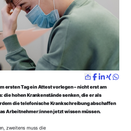
m ersten Tag ein Attest vorlegen – nicht erst am
rs: die hohen Krankenstände senken, die er als
ßerdem die telefonische Krankschreibung abschaffen
as Arbeitnehmer:innen jetzt wissen müssen.
en, zweitens muss die