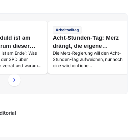
Arbeitsalltag
A
duld ist am
Acht-Stunden-Tag: Merz
D
rum dieser
drängt, die eigene
pr
 ist am Ende“: Was
Die Merz-Regierung will den Acht-
Me
so viel über
Ministerin zögert
Mi
n der SPD über
Stunden-Tag aufweichen, nur noch
Min
errät
z
r verrät und warum
eine wöchentliche
Ge
rung laut kununu-
Höchstarbeitszeit soll gelten.
ze
mpensierbar ist.
Arbeitsrechtler:innen rechnen vor:
De
Bis zu 73,5 Stunden in einer Woche
wären denkbar.