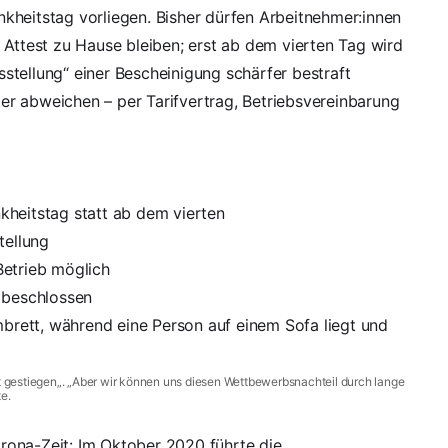
kheitstag vorliegen. Bisher dürfen Arbeitnehmer:innen
 Attest zu Hause bleiben; erst ab dem vierten Tag wird
usstellung“ einer Bescheinigung schärfer bestraft
r abweichen – per Tarifvertrag, Betriebsvereinbarung
heitstag statt ab dem vierten
tellung
Betrieb möglich
 beschlossen
t gestiegen
„. „Aber wir können uns diesen Wettbewerbsnachteil durch lange
e.
rona-Zeit
: Im Oktober 2020 führte die