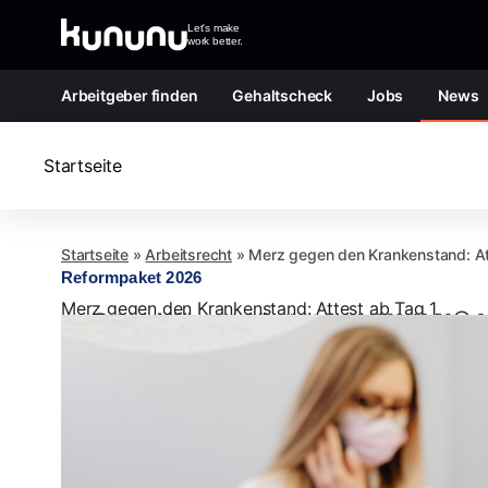
Zum Inhalt springen
Let's make
work better.
Arbeitgeber finden
Gehaltscheck
Jobs
News
Startseite
Startseite
»
Arbeitsrecht
»
Merz gegen den Krankenstand: At
Reformpaket 2026
Merz gegen den Krankenstand: Attest ab Tag 1
von
Patrick Möller
Veröffentlicht:
7. Juli 2026, 13:50
3