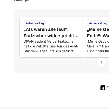
Arbeitsalltag
Arbeitsalltag
„Als wären alle faul“:
„Meine Ge
Fratzscher widerspricht
Ende“: Wa
DIW-Präsident Marcel Fratzscher
„Meine Geduld
Merz bei Arbeitszeit-
Merz-Satz 
hält die Debatte ums Aus des Acht-
Merz’ Kritik a
Reform
Führung v
Stunden-Tags für falsch geführt:
Führungskultu
Drei Viertel der Beschäftigten
schlechte Füh
fürchten Folgen für ihre Work-Life-
Daten kaum ko
Balance – am härtesten träfe es
Gastronomie, Pflege und
Eventbranche.