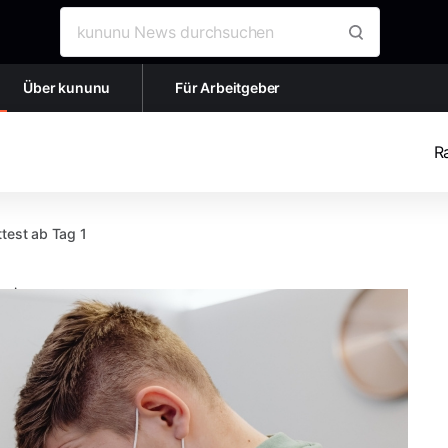
Suche nach:
Über kununu
Für Arbeitgeber
R
test ab Tag 1
min