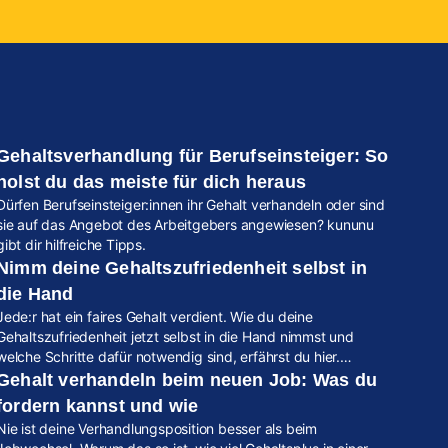
Gehaltsverhandlung für Berufseinsteiger: So
holst du das meiste für dich heraus
Dürfen Berufseinsteiger:innen ihr Gehalt verhandeln oder sind
sie auf das Angebot des Arbeitgebers angewiesen? kununu
gibt dir hilfreiche Tipps.
Nimm deine Gehaltszufriedenheit selbst in
die Hand
Jede:r hat ein faires Gehalt verdient. Wie du deine
Gehaltszufriedenheit jetzt selbst in die Hand nimmst und
welche Schritte dafür notwendig sind, erfährst du hier.
Außerdem stellen wir dir ein brandneues kununu Feature vor.
Gehalt verhandeln beim neuen Job: Was du
fordern kannst und wie
Nie ist deine Verhandlungsposition besser als beim