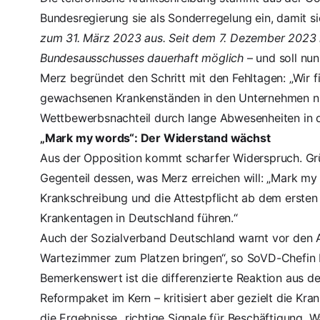
Bundesregierung sie als Sonderregelung ein, damit 
zum 31. März 2023 aus. Seit dem 7. Dezember 2023 i
Bundesausschusses
dauerhaft möglich
– und soll nu
Merz begründet den Schritt
mit den Fehltagen: „Wir 
gewachsenen Krankenständen in den Unternehmen nich
Wettbewerbsnachteil durch lange Abwesenheiten in d
„Mark my words“: Der Widerstand wächst
Aus der Opposition kommt scharfer Widerspruch. Grü
Gegenteil
dessen, was Merz erreichen will: „Mark my
Krankschreibung und die Attestpflicht ab dem ersten
Krankentagen in Deutschland führen.“
Auch der Sozialverband Deutschland warnt vor den Al
Wartezimmer zum Platzen bringen“, so SoVD-Chefin 
Bemerkenswert ist die differenzierte Reaktion aus
Reformpaket im Kern
– kritisiert aber gezielt die K
die Ergebnisse „richtige Signale für Beschäftigung,