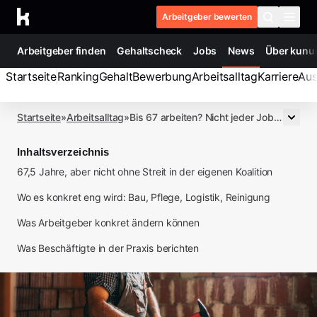
Zum Inhalt springen
Arbeitgeber bewerten
Arbeitgeber finden
Gehaltscheck
Jobs
News
Über kunu
Startseite
Ranking
Gehalt
Bewerbung
Arbeitsalltag
Karriere
Aus
Startseite
»
Arbeitsalltag
»
Bis 67 arbeiten? Nicht jeder Job macht das mit
Rentendebatte 2026
Inhaltsverzeichnis
Bis 67 arbeiten? Nicht jeder Job macht das mit
67,5 Jahre, aber nicht ohne Streit in der eigenen Koalition
von
Julia P.
Letztes Update:
30. Juni 2026, 10:37
2
min
Wo es konkret eng wird: Bau, Pflege, Logistik, Reinigung
Was Arbeitgeber konkret ändern können
Was Beschäftigte in der Praxis berichten