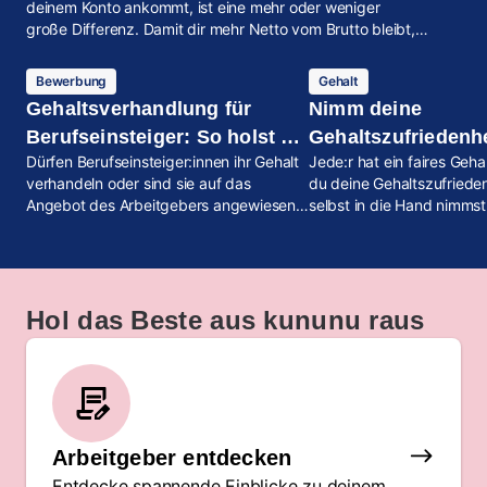
deinem Konto ankommt, ist eine mehr oder weniger
große Differenz. Damit dir mehr Netto vom Brutto bleibt,
haben wir einige Tipps für dich zusammengefasst.
Bewerbung
Gehalt
Gehaltsverhandlung für
Nimm deine
Berufseinsteiger: So holst du
Gehaltszufriedenhe
Dürfen Berufseinsteiger:innen ihr Gehalt
Jede:r hat ein faires Geha
das meiste für dich heraus
in die Hand
verhandeln oder sind sie auf das
du deine Gehaltszufrieden
Angebot des Arbeitgebers angewiesen?
selbst in die Hand nimms
kununu gibt dir hilfreiche Tipps.
Schritte dafür notwendig s
du hier. Außerdem stellen 
brandneues kununu Featur
Hol das Beste aus kununu raus
Arbeitgeber entdecken
Entdecke spannende Einblicke zu deinem