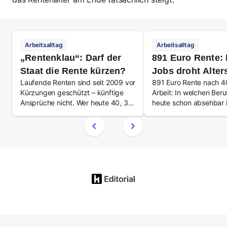
Arbeitsalltag
Arbeitsalltag
„Rentenklau“: Darf der
891 Euro Rente: 
Staat die Rente kürzen?
Jobs droht Alter
Laufende Renten sind seit 2009 vor
891 Euro Rente nach 4
Kürzungen geschützt – künftige
Arbeit: In welchen Ber
Ansprüche nicht. Wer heute 40, 30
heute schon absehbar 
oder 20 ist, muss mit einem
warum die Rentenerhö
Renteneintritt jenseits der 67
nichts ändert.
rechnen.