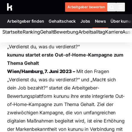
Zum Inhalt springen
Arbeitgeber bewerten
Arbeitgeber finden
Gehaltscheck
Jobs
News
Über kunu
Startseite
Ranking
Gehalt
Bewerbung
Arbeitsalltag
Karriere
Aus
„Verdienst du, was du verdienst?“
kununu startet erste Out-of-Home-Kampagne zum
Thema Gehalt
Wien/Hamburg, 7. Juni 2023 –
Mit den Fragen
„Verdienst du, was du verdienst?“ und „Macht sich
dein Job bezahlt?“ startet die Arbeitgeber-
Bewertungsplattform kununu ihre erste integrierte Out-
of-Home-Kampagne zum Thema Gehalt. Ziel der
zweiwöchigen Kampagne, die von umfangreichen
digitalen Maßnahmen begleitet wird, ist eine Erhöhung
der Markenbekanntheit von kununu in Verbindung mit