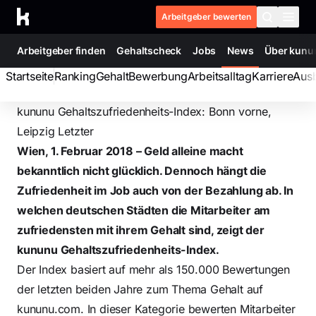
Zum Inhalt springen
Arbeitgeber bewerten
Arbeitgeber finden
Gehaltscheck
Jobs
News
Über kunu
Startseite
Ranking
Gehalt
Bewerbung
Arbeitsalltag
Karriere
Aus
kununu Gehaltszufriedenheits-Index: Bonn vorne,
Leipzig Letzter
Wien, 1. Februar 2018 – Geld alleine macht
bekanntlich nicht glücklich. Dennoch hängt die
Zufriedenheit im Job auch von der Bezahlung ab. In
welchen deutschen Städten die Mitarbeiter am
zufriedensten mit ihrem Gehalt sind, zeigt der
kununu Gehaltszufriedenheits-Index.
Der Index basiert auf mehr als 150.000 Bewertungen
der letzten beiden Jahre zum Thema Gehalt auf
kununu.com. In dieser Kategorie bewerten Mitarbeiter